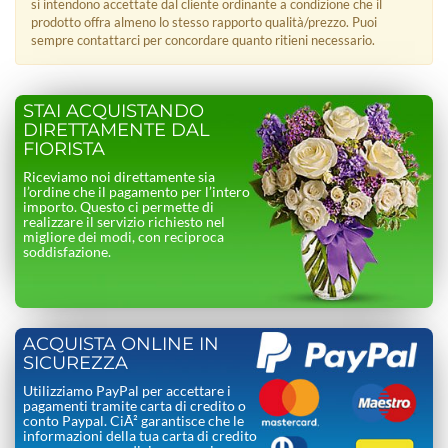
si intendono accettate dal cliente ordinante a condizione che il
prodotto offra almeno lo stesso rapporto qualità/prezzo. Puoi
sempre contattarci per concordare quanto ritieni necessario.
STAI ACQUISTANDO
DIRETTAMENTE DAL
FIORISTA
Riceviamo noi direttamente sia
l’ordine che il pagamento per l’intero
importo. Questo ci permette di
realizzare il servizio richiesto nel
migliore dei modi, con reciproca
soddisfazione.
ACQUISTA ONLINE IN
SICUREZZA
Utilizziamo PayPal per accettare i
pagamenti tramite carta di credito o
conto Paypal. CiÃ² garantisce che le
informazioni della tua carta di credito