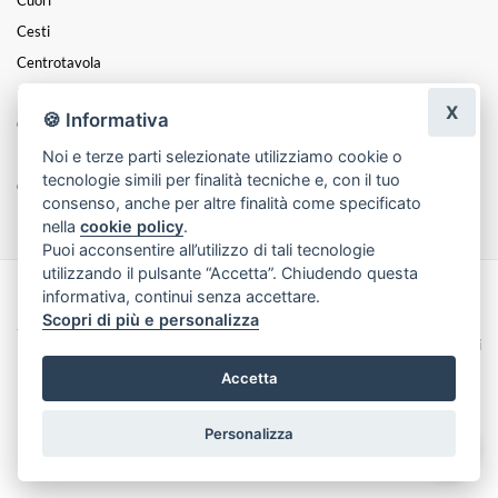
Cesti
Centrotavola
Balloon Art
X
🍪 Informativa
GIARDINAGGIO
Noi e terze parti selezionate utilizziamo cookie o
Laurea
tecnologie simili per finalità tecniche e, con il tuo
Coroncine
consenso, anche per altre finalità come specificato
nella
cookie policy
.
Puoi acconsentire all’utilizzo di tali tecnologie
utilizzando il pulsante “Accetta”. Chiudendo questa
informativa, continui senza accettare.
Made with
by
Infoser.it
-
Realizzazione Siti ecommerce per Fioristi
- ©
Scopri di più e personalizza
2026
Privacy Policy
Cookie Policy
Termini e Condizioni
Accetta
Personalizza