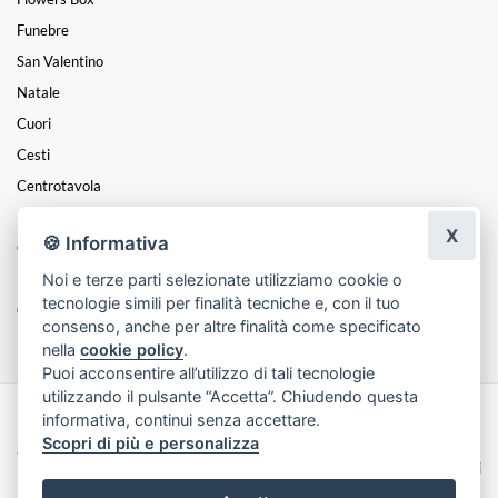
Funebre
San Valentino
Natale
Cuori
Cesti
Centrotavola
Balloon Art
X
🍪 Informativa
GIARDINAGGIO
Noi e terze parti selezionate utilizziamo cookie o
Laurea
tecnologie simili per finalità tecniche e, con il tuo
Coroncine
consenso, anche per altre finalità come specificato
nella
cookie policy
.
Puoi acconsentire all’utilizzo di tali tecnologie
utilizzando il pulsante “Accetta”. Chiudendo questa
informativa, continui senza accettare.
Made with
by
Infoser.it
-
Realizzazione Siti ecommerce per Fioristi
- ©
Scopri di più e personalizza
2026
Privacy Policy
Cookie Policy
Termini e Condizioni