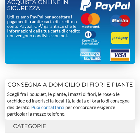
ACQUISTA ONLINE IN
SICUREZZA
Utilizziamo PayPal per accettare i
pagamenti tramite carta di credito o
conto Paypal. CiÃ² garantisce che le
informazioni della tua carta di credito
non vengono condivise con noi.
CONSEGNA A DOMICILIO DI FIORI E PIANTE
Scegli fra i bouquet, le piante, i mazzi di fiori, le rose o le
orchidee ed inserisci la località, la data e l’orario di consegna
desiderato.
Puoi contattarci
per concordare esigenze
particolari a mezzo telefono.
CATEGORIE