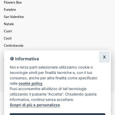
Flowers Box
Funebre
San Valentino
Natale
Cuori
Cesti
Centrotavola
Balloon Art
X
🍪 Informativa
GIARDINAGGIO
Noi e terze parti selezionate utilizziamo cookie o
Laurea
tecnologie simili per finalità tecniche e, con il tuo
Coroncine
consenso, anche per altre finalità come specificato
nella
cookie policy
.
Puoi acconsentire all’utilizzo di tali tecnologie
utilizzando il pulsante “Accetta”. Chiudendo questa
informativa, continui senza accettare.
Made with
by
Infoser.it
-
Realizzazione Siti ecommerce per Fioristi
- ©
Scopri di più e personalizza
2026
Privacy Policy
Cookie Policy
Termini e Condizioni