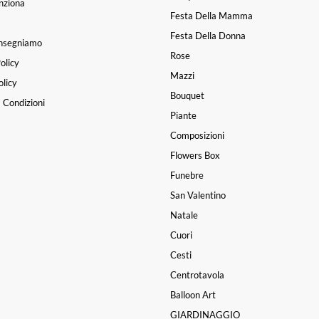
nziona
Festa Della Mamma
Festa Della Donna
nsegniamo
Rose
olicy
Mazzi
licy
Bouquet
 Condizioni
Piante
Composizioni
Flowers Box
Funebre
San Valentino
Natale
Cuori
Cesti
Centrotavola
Balloon Art
GIARDINAGGIO