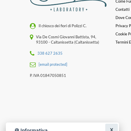
Come Fu
Contatti
Dove Co
Il chiosco dei fiori di Polizzi C.
Privacy P
Cookie Po
Via De Cosmi Giovanni Battista, 94,
93100 - Caltanissetta (Caltanissetta)
Termini E
338 627 2635
[email protected]
P. IVA 01847050851
X
🍪 Informativa